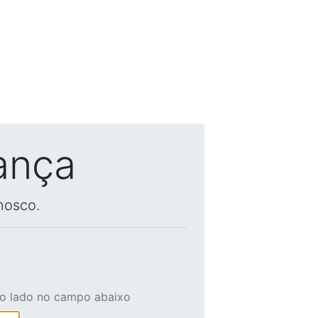
ança
nosco.
ao lado no campo abaixo