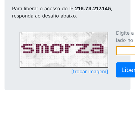
Para liberar o acesso
do IP
216.73.217.145
,
responda ao desafio abaixo.
Digite 
lado no
[trocar imagem]