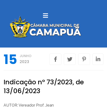
SOBRE
CAMAPUÃ
VEREADORES
15
JUNHO
LEGISLAÇÃO
2023
MUNICIPAL
CONTROLE
Indicação nº 73/2023, de
INTERNO
13/06/2023
LICITAÇÕES
AUTOR: Vereador Prof. Jean
PORTAL