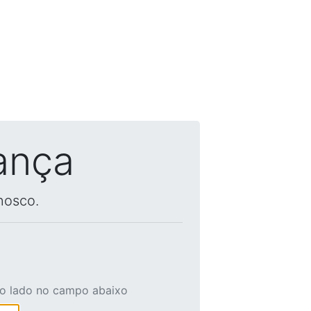
ança
nosco.
ao lado no campo abaixo