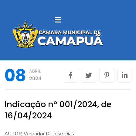
SOBRE
CAMAPUÃ
VEREADORES
08
ABRIL
LEGISLAÇÃO
2024
MUNICIPAL
CONTROLE
Indicação nº 001/2024, de
INTERNO
16/04/2024
LICITAÇÕES
AUTOR: Vereador Dr. José Dias
PORTAL