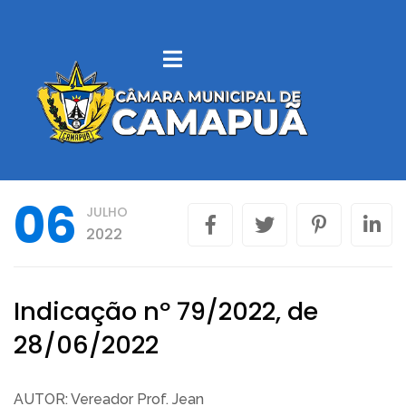
SOBRE
CAMAPUÃ
VEREADORES
06
JULHO
LEGISLAÇÃO
2022
MUNICIPAL
CONTROLE
Indicação nº 79/2022, de
INTERNO
28/06/2022
LICITAÇÕES
AUTOR: Vereador Prof. Jean
PORTAL