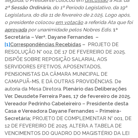
seguida, o Presidente colocou em
discussão
a Ata: da
2ª Sessão Ordinária
, do 1º Período Legislativo, da 19ª
Legislatura, do dia 11 de fevereiro de 2.025. Logo após,
o presidente colocou
em votação
a referida Ata que foi
aprovada
por unanimidade pelos Nobres Edis
.
1ª
Secretária – Verª. Dayane Fernandes –
[1]
Correspondências Recebidas
–
PROJETO DE
RESOLUÇÃO N° 002, DE 17 DE FEVEREIRO DE 2025.
DISPÕE SOBRE REPOSIÇÃO SALARIAL AOS
SERVIDORES EFETIVOS, APOSENTADOS,
PENSIONISTAS DA CÂMARA MUNICIPAL DE
CAMAPUÃ-MS, E DÁ OUTRAS PROVIDÊNCIAS. De
autoria da Mesa Diretora.
Plenário das Deliberações
Ver. Deusdete Ferreira Paes, 17 de fevereiro de 2025.
Vereador Pedrinho Cabeleireiro – Presidente desta
Casa e Vereadora Dayane Fernandes – Primeira-
Secretária;
PROJETO DE COMPLEMENTAR N° 001, DE
12 DE FEVEREIRO DE 2025. ALTERA A TABELA DE
VENCIMENTOS DO QUADRO DO MAGISTÉRIO DA LEI