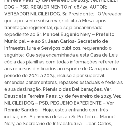
Ferreira Paes, 17 de fevereiro de 2025. V
er. NILCILEI
DOG – PSD; REQUERIMENTO n° 08/25. AUTOR:
VEREADOR NILCILEI DOG. Sr. Presidente:
O Vereador
que a presente subscreve, solicita à Mesa, após
tramitação regimental, que seja encaminhado
expediente ao
Sr. Manoel Eugênio Nery – Prefeito
Municipal – e ao Sr. Jean Carlos- Secretário de
Infraestrutura e Serviços públicos,
requerendo o
seguinte:
Que seja encaminhada a esta Casa de Leis
cópia das planilhas com todas informações referente
aos recursos destinados ao esporte de Camapuã, no
período de 2021 a 2024, incluso a pôr superávit,
emendas parlamentares, repasses estaduais e federais
e sua destinação.
Plenário das Deliberações, Ver.
Deusdete Ferreira Paes, 17 de fevereiro de 2025. V
er.
NILCILEI DOG – PSD.
PEQUENO EXPEDIENTE
– Ver.
Ronnie Sandro –
Hoje, estou entrando com três
indicações. A primeira delas ao Sr. Prefeito – Manoel
Nery, ao Secretário de Infraestrutura – Jean Carlos,