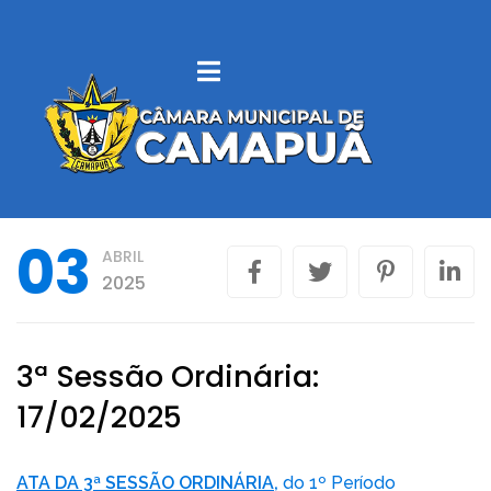
SOBRE
CAMAPUÃ
VEREADORES
03
ABRIL
LEGISLAÇÃO
2025
MUNICIPAL
CONTROLE
3ª Sessão Ordinária:
INTERNO
17/02/2025
LICITAÇÕES
ATA DA 3ª SESSÃO ORDINÁRIA
,
do 1º Período
PORTAL