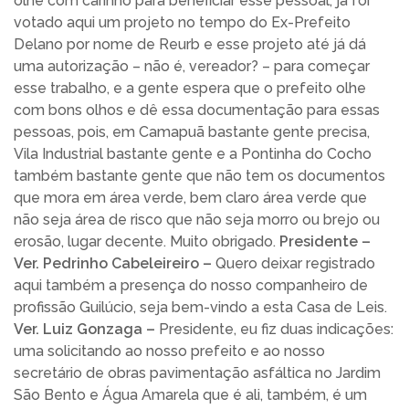
olhe com carinho para beneficiar esse pessoal, já foi
votado aqui um projeto no tempo do Ex-Prefeito
Delano por nome de Reurb e esse projeto até já dá
uma autorização – não é, vereador? – para começar
esse trabalho, e a gente espera que o prefeito olhe
com bons olhos e dê essa documentação para essas
pessoas, pois, em Camapuã bastante gente precisa,
Vila Industrial bastante gente e a Pontinha do Cocho
também bastante gente que não tem os documentos
que mora em área verde, bem claro área verde que
não seja área de risco que não seja morro ou brejo ou
erosão, lugar decente. Muito obrigado.
Presidente –
Ver. Pedrinho Cabeleireiro –
Quero deixar registrado
aqui também a presença do nosso companheiro de
profissão Guilúcio, seja bem-vindo a esta Casa de Leis.
Ver. Luiz Gonzaga –
Presidente, eu fiz duas indicações:
uma solicitando ao nosso prefeito e ao nosso
secretário de obras pavimentação asfáltica no Jardim
São Bento e Água Amarela que é ali, também, é um