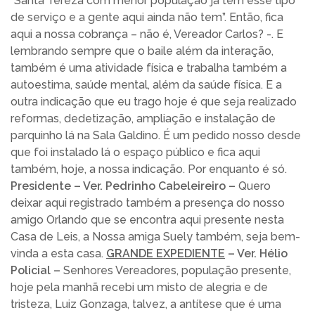
“Santa Tereza com menor população já tem esse tipo
de serviço e a gente aqui ainda não tem”. Então, fica
aqui a nossa cobrança – não é, Vereador Carlos? -. E
lembrando sempre que o baile além da interação,
também é uma atividade física e trabalha também a
autoestima, saúde mental, além da saúde física. E a
outra indicação que eu trago hoje é que seja realizado
reformas, dedetização, ampliação e instalação de
parquinho lá na Sala Galdino. É um pedido nosso desde
que foi instalado lá o espaço público e fica aqui
também, hoje, a nossa indicação. Por enquanto é só.
Presidente – Ver. Pedrinho Cabeleireiro –
Quero
deixar aqui registrado também a presença do nosso
amigo Orlando que se encontra aqui presente nesta
Casa de Leis, a Nossa amiga Suely também, seja bem-
vinda a esta casa.
GRANDE EXPEDIENTE
– Ver. Hélio
Policial –
Senhores Vereadores, população presente,
hoje pela manhã recebi um misto de alegria e de
tristeza, Luiz Gonzaga, talvez, a antítese que é uma