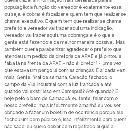
queria trazer a informação mais detalhada para a
população: a função do vereador é exatamente essa,
ou seja, é cobrar, é fiscalizar e quem tem que realizar se
chama: executivo. E quem tem que realizar se chama
prefeito e vereador vai trazer aqui uma indicação,
vereador vai trazer aqui uma cobrança e é o que a
gente está fazendo e da melhor maneira possível. Mas
também queria parabenizar, agradecer o prefeito que
atendeu um pedido da diretoria da APAE e já pintou a
faixa lá na frente da APAE – não é, diretor? -, uma vez
que estava um perigo lá com as crianças. E aí cada vez
mais. Gente, final de semana, Carecão fechado, o
campo da Vila Industrial com a luz trancada e até
quando vai existir isso em Camapuã? Até quando? E
hoje pelo o bem de Camapuã, eu tentei falar com o
nosso prefeito, mais infelizmente amanhã eu vou ser
obrigado a fazer um boletim de ocorrência porque ele
fechou um bem público e, isso, infelizmente para quem
não sabe, eu quero deixar bem registrado aí que a