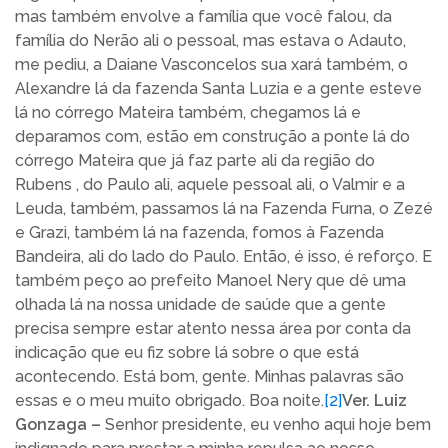
mas também envolve a família que você falou, da
família do Nerão ali o pessoal, mas estava o Adauto,
me pediu, a Daiane Vasconcelos sua xará também, o
Alexandre lá da fazenda Santa Luzia e a gente esteve
lá no córrego Mateira também, chegamos lá e
deparamos com, estão em construção a ponte lá do
córrego Mateira que já faz parte ali da região do
Rubens , do Paulo ali, aquele pessoal ali, o Valmir e a
Leuda, também, passamos lá na Fazenda Furna, o Zezé
e Grazi, também lá na fazenda, fomos à Fazenda
Bandeira, ali do lado do Paulo. Então, é isso, é reforço. E
também peço ao prefeito Manoel Nery que dê uma
olhada lá na nossa unidade de saúde que a gente
precisa sempre estar atento nessa área por conta da
indicação que eu fiz sobre lá sobre o que está
acontecendo. Está bom, gente. Minhas palavras são
essas e o meu muito obrigado. Boa noite.
[2]
Ver. Luiz
Gonzaga –
Senhor presidente, eu venho aqui hoje bem