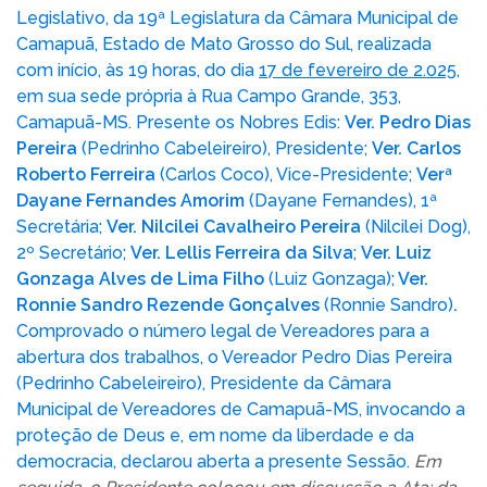
Legislativo, da 19ª Legislatura da Câmara Municipal de
TRANSPARÊNCIA
Camapuã, Estado de Mato Grosso do Sul, realizada
com início, às 19 horas, do dia
17 de fevereiro de 2.025
,
LEGISLATIVO
em sua sede própria à Rua Campo Grande, 353,
Camapuã-MS. Presente os Nobres Edis:
Ver. Pedro Dias
OUVIDORIA
Pereira
(Pedrinho Cabeleireiro), Presidente;
Ver.
Carlos
Roberto Ferreira
(Carlos Coco), Vice-Presidente;
Verª
Dayane Fernandes Amorim
(Dayane Fernandes), 1ª
Secretária;
Ver. Nilcilei Cavalheiro Pereira
(Nilcilei Dog),
2º Secretário;
Ver. Lellis Ferreira da Silva
;
Ver. Luiz
Gonzaga Alves de Lima Filho
(Luiz Gonzaga);
Ver.
Ronnie Sandro Rezende Gonçalves
(Ronnie Sandro)
.
Comprovado o número legal de Vereadores para a
abertura dos trabalhos, o Vereador Pedro Dias Pereira
(Pedrinho Cabeleireiro), Presidente da Câmara
Municipal de Vereadores de Camapuã-MS, invocando a
proteção de Deus e, em nome da liberdade e da
democracia, declarou aberta a presente Sessão.
Em