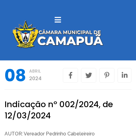
SOBRE
CAMAPUÃ
VEREADORES
08
ABRIL
LEGISLAÇÃO
2024
MUNICIPAL
CONTROLE
Indicação nº 002/2024, de
INTERNO
12/03/2024
LICITAÇÕES
AUTOR: Vereador Pedrinho Cabeleireiro
PORTAL