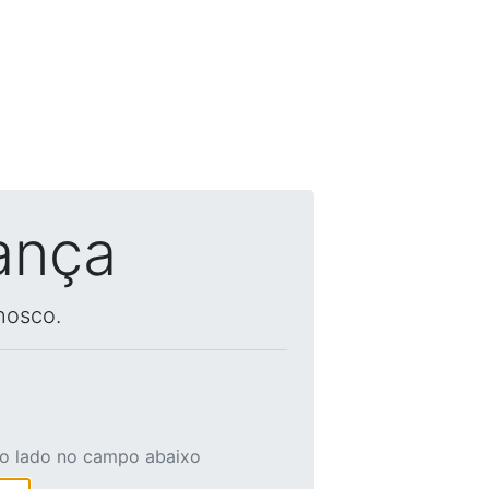
ança
nosco.
ao lado no campo abaixo